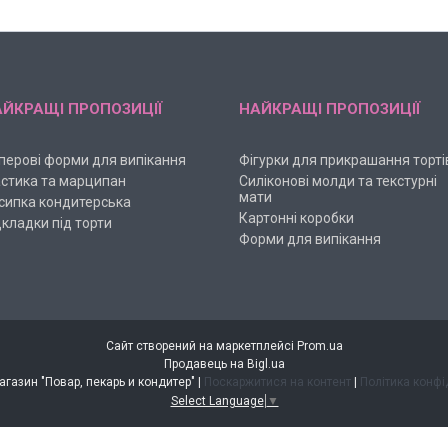
ЙКРАЩІ ПРОПОЗИЦІЇ
НАЙКРАЩІ ПРОПОЗИЦІЇ
перові форми для випікання
Фігурки для прикрашання торті
стика та марципан
Силіконові молди та текстурні
мати
сипка кондитерська
Картонні коробки
дкладки під торти
Форми для випікання
Сайт створений на маркетплейсі
Prom.ua
Продавець на Bigl.ua
Интернет-магазин "Повар, пекарь и кондитер" |
Поскаржитися на контент
|
Політика конфі
Select Language
▼