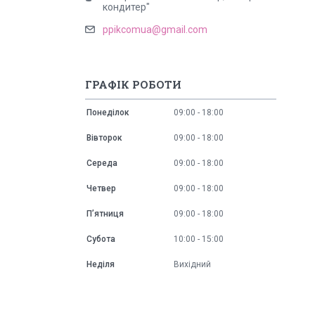
кондитер"
ppikcomua@gmail.com
ГРАФІК РОБОТИ
Понеділок
09:00
18:00
Вівторок
09:00
18:00
Середа
09:00
18:00
Четвер
09:00
18:00
Пʼятниця
09:00
18:00
Субота
10:00
15:00
Неділя
Вихідний