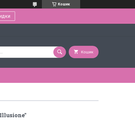
Кошик
идки
Кошик
llusione"