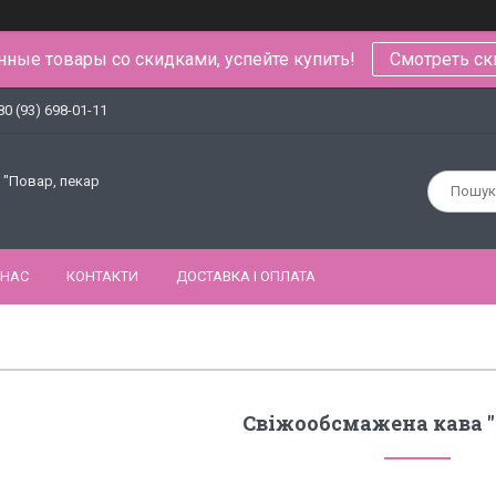
ные товары со скидками, успейте купить!
Смотреть ск
80 (93) 698-01-11
 "Повар, пекар
 НАС
КОНТАКТИ
ДОСТАВКА І ОПЛАТА
Свіжообсмажена кава "I