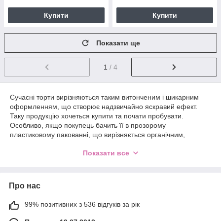
Купити
Купити
Показати ще
1
/ 4
Сучасні торти вирізняються таким витонченим і шикарним
оформленням, що створює надзвичайно яскравий ефект.
Таку продукцію хочеться купити та почати пробувати.
Особливо, якщо покупець бачить її в прозорому
пластиковому пакованні, що вирізняється органічним,
елегантним зовнішнім виглядом. Пластикова коробка для
Показати все
торта, розташованого на прилавку — це як додатковий
елемент оформлення товару. Звідси і високий попит на
подібну продукцію серед професійних кондитерів.
Про нас
Якщо ж ви хочете підкреслити індивідуальність свого твору,
ручну роботу, то з цим прекрасно впорається картонна
коробка для торта — купити її ви також можете в нашому
99% позитивних з 536 відгуків за рік
інтернет-магазині. Ще ефектніший вигляд має виріб із