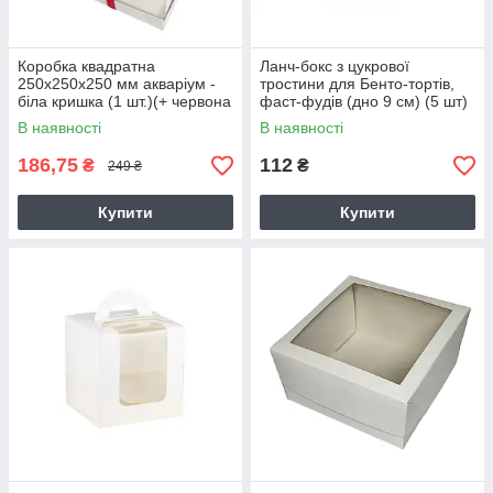
Коробка квадратна
Ланч-бокс з цукрової
250х250х250 мм акваріум -
тростини для Бенто-тортів,
біла кришка (1 шт.)(+ червона
фаст-фудів (дно 9 см) (5 шт)
стрічка 3м)
В наявності
В наявності
186,75
112
₴
₴
249 ₴
Купити
Купити