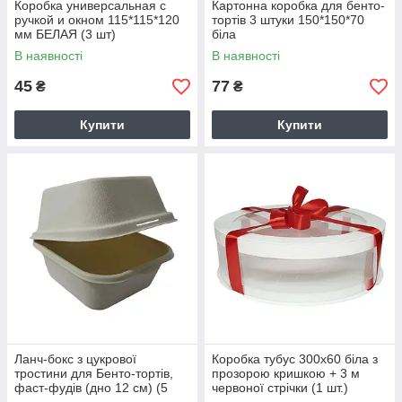
Коробка универсальная с
Картонна коробка для бенто-
ручкой и окном 115*115*120
тортів 3 штуки 150*150*70
мм БЕЛАЯ (3 шт)
біла
В наявності
В наявності
45
77
₴
₴
Купити
Купити
Ланч-бокс з цукрової
Коробка тубус 300х60 біла з
тростини для Бенто-тортів,
прозорою кришкою + 3 м
фаст-фудів (дно 12 см) (5
червоної стрічки (1 шт.)