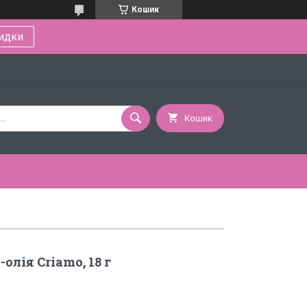
Кошик
идки
Кошик
лія Criamo, 18 г