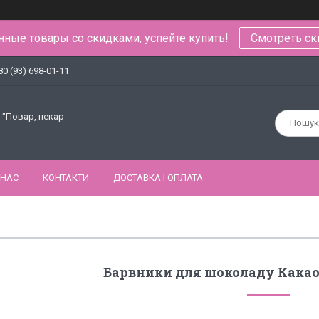
ные товары со скидками, успейте купить!
Смотреть ск
80 (93) 698-01-11
 "Повар, пекар
 НАС
КОНТАКТИ
ДОСТАВКА І ОПЛАТА
Барвники для шоколаду Какао-о