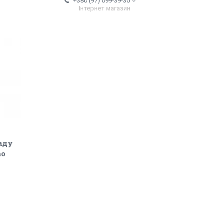
+380 (97) 099-39-30
Інтернет магазин
аду
mo