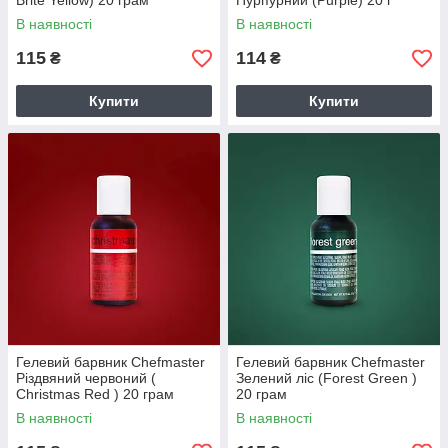
Brite Yellow) 20 грам
Пурпурний (Purple) 20 г
В наявності
В наявності
115
114
₴
₴
Купити
Купити
Гелевий барвник Chefmaster
Гелевий барвник Chefmaster
Різдвяний червоний (
Зелений ліс (Forest Green )
Christmas Red ) 20 грам
20 грам
В наявності
В наявності