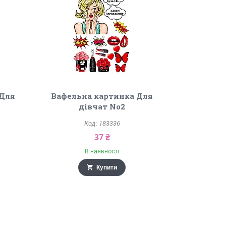
 Для
Вафельна картинка Для
дівчат No2
183336
37 ₴
В наявності
Купити