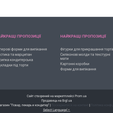
ЙКРАЩІ ПРОПОЗИЦІЇ
НАЙКРАЩІ ПРОПОЗИЦІЇ
перові форми для випікання
Фігурки для прикрашання торті
стика та марципан
Силіконові молди та текстурні
мати
сипка кондитерська
Картонні коробки
дкладки під торти
Форми для випікання
Сайт створений на маркетплейсі
Prom.ua
Продавець на Bigl.ua
Интернет-магазин "Повар, пекарь и кондитер" |
Поскаржитися на контент
|
Політика конфі
Select Language
▼