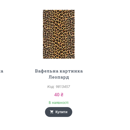
ка
Вафельна картинка
я
Леопард
9813457
40 ₴
В наявності
Купити