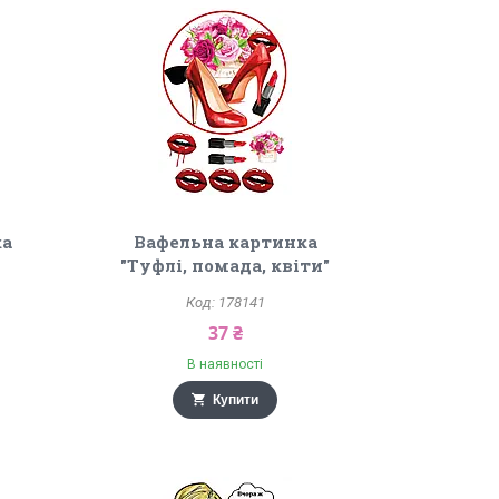
ка
Вафельна картинка
"Туфлі, помада, квіти"
178141
37 ₴
В наявності
Купити