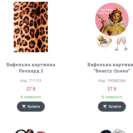
Вафельна картинка
Вафельна картин
Леопард 2
"Beauty Queen"
711123
190082546
37 ₴
37 ₴
В наявності
В наявності
Купити
Купити