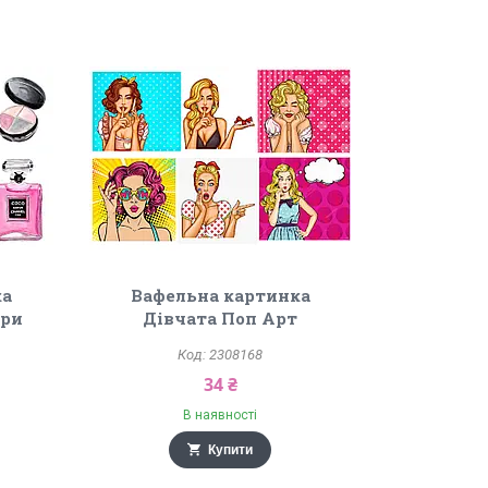
ка
Вафельна картинка
ари
Дівчата Поп Арт
2308168
34 ₴
В наявності
Купити