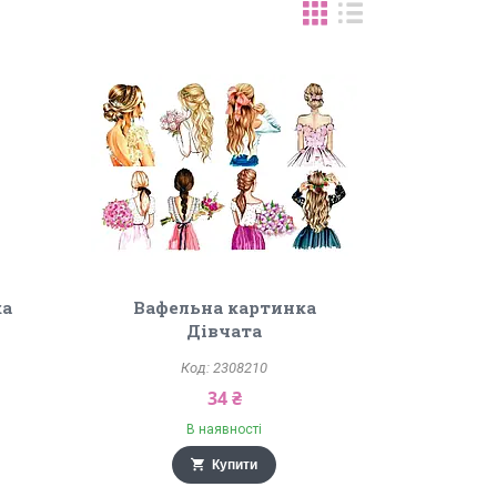
ка
Вафельна картинка
Дівчата
2308210
34 ₴
В наявності
Купити