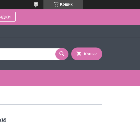
Кошик
идки
Кошик
ам