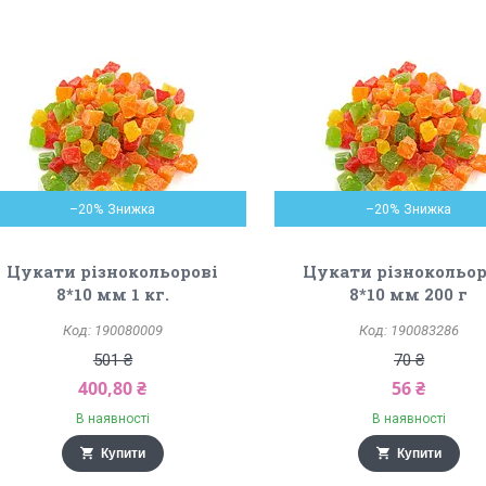
–20%
–20%
Цукати різнокольорові
Цукати різнокольор
8*10 мм 1 кг.
8*10 мм 200 г
190080009
190083286
501 ₴
70 ₴
400,80 ₴
56 ₴
В наявності
В наявності
Купити
Купити