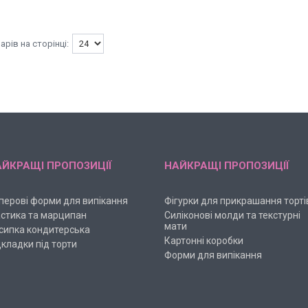
ЙКРАЩІ ПРОПОЗИЦІЇ
НАЙКРАЩІ ПРОПОЗИЦІЇ
перові форми для випікання
Фігурки для прикрашання торті
стика та марципан
Силіконові молди та текстурні
мати
сипка кондитерська
Картонні коробки
дкладки під торти
Форми для випікання