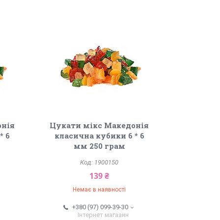
онія
Цукати мікс Македонія
* 6
класична кубики 6 * 6
мм 250 грам
1900150
139 ₴
Немає в наявності
+380 (97) 099-39-30
Інтернет магазин