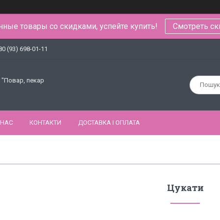
ные товары со скидками, успейте купить!
Смотреть ск
80 (93) 698-01-11
 "Повар, пекар
 НАС
КОНТАКТИ
ДОСТАВКА І ОПЛАТА
Цукати