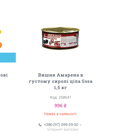
ові
Вишня Амарена в
густому сиропі ціла Sosa
1,5 кг
258641
996 ₴
Немає в наявності
+380 (97) 099-39-30
Інтернет магазин