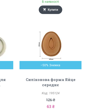
В наявності
Купити
–50%
для
Силіконова форма Яйце
.
середнє
195124
126 ₴
63 ₴