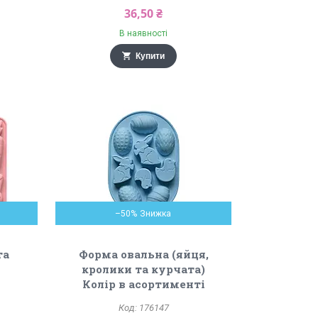
36,50 ₴
В наявності
Купити
–50%
та
Форма овальна (яйця,
кролики та курчата)
Колір в асортименті
176147