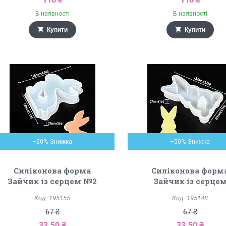
В наявності
В наявності
Купити
Купити
–50%
–50%
Силіконова форма
Силіконова форм
Зайчик із серцем №2
Зайчик із серце
195155
195148
67 ₴
67 ₴
33,50 ₴
33,50 ₴