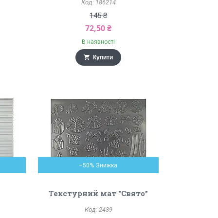
186214
145 ₴
72,50 ₴
В наявності
Купити
–50%
Текстурний мат "Свято"
т
2439