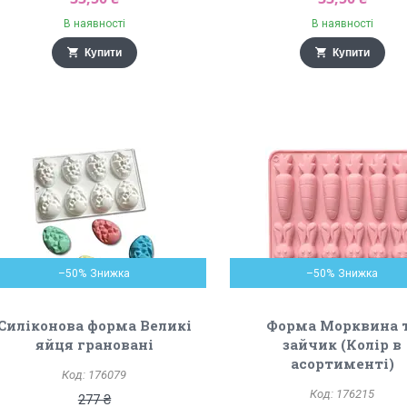
В наявності
В наявності
Купити
Купити
–50%
–50%
Силіконова форма Великі
Форма Морквина 
яйця грановані
зайчик (Колір в
асортименті)
176079
176215
277 ₴