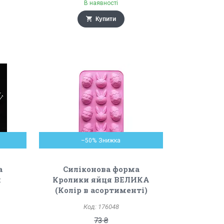
В наявності
Купити
–50%
а
Силіконова форма
м
Кролики яйця ВЕЛИКА
(Колір в асортименті)
176048
73 ₴