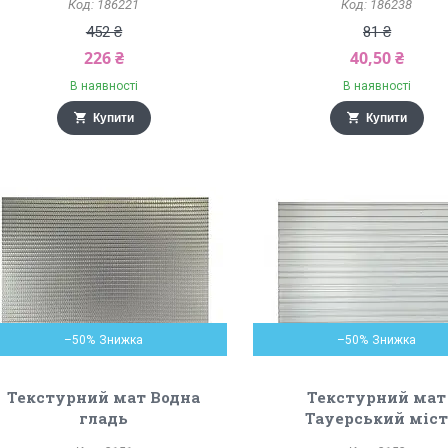
186221
186238
452 ₴
81 ₴
226 ₴
40,50 ₴
В наявності
В наявності
Купити
Купити
–50%
–50%
Текстурний мат Водна
Текстурний мат
гладь
Тауерський міс