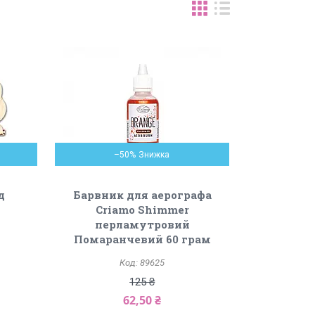
–50%
д
Барвник для аерографа
Criamo Shimmer
перламутровий
Помаранчевий 60 грам
89625
125 ₴
62,50 ₴