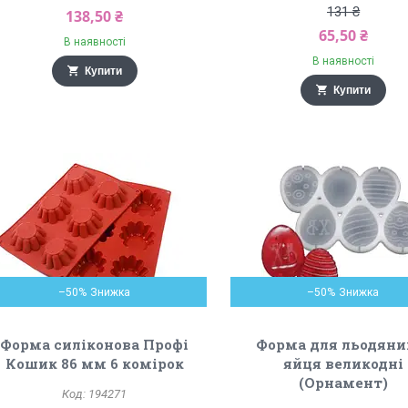
131 ₴
138,50 ₴
65,50 ₴
В наявності
В наявності
Купити
Купити
–50%
–50%
Форма силіконова Профі
Форма для льодяни
Кошик 86 мм 6 комірок
яйця великодні
(Орнамент)
194271