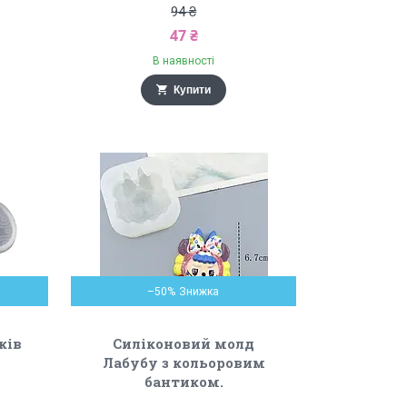
94 ₴
47 ₴
В наявності
Купити
–50%
ків
Силіконовий молд
Лабубу з кольоровим
бантиком.