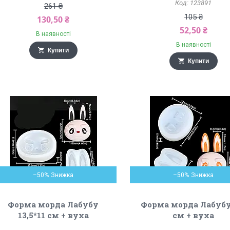
123891
261 ₴
105 ₴
130,50 ₴
52,50 ₴
В наявності
В наявності
Купити
Купити
–50%
–50%
Форма морда Лабубу
Форма морда Лабубу
13,5*11 см + вуха
см + вуха