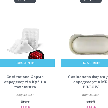
–50%
–50%
Силіконова Форма
Силіконова Форма 
євродесертів Куб 1-а
євродесертів MR
половинка
PILLOW
443343
443346
232 ₴
232 ₴
116 ₴
116 ₴