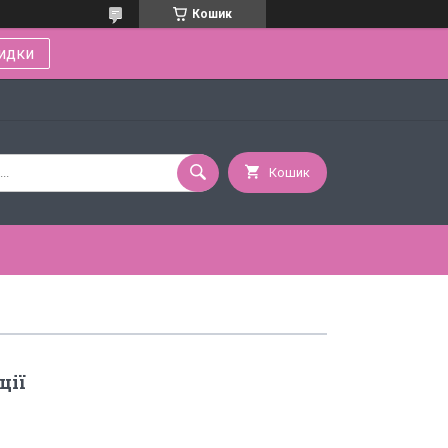
Кошик
идки
Кошик
ції