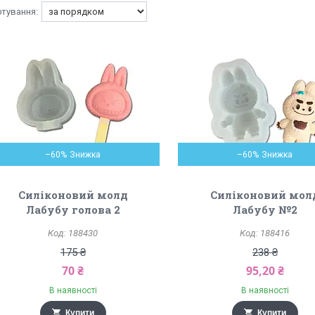
–60%
–60%
Силіконовий молд
Силіконовий мол
Лабубу голова 2
Лабубу №2
188430
188416
175 ₴
238 ₴
70 ₴
95,20 ₴
В наявності
В наявності
Купити
Купити