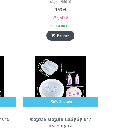
186016
159 ₴
79,50 ₴
В наявності
Купити
–50%
 6*5
Форма морда Лабубу 8*7
см + вуха