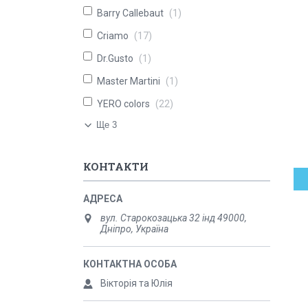
Barry Callebaut
1
Criamo
17
Dr.Gusto
1
Master Martini
1
YERO colors
22
Ще 3
КОНТАКТИ
вул. Старокозацька 32 інд 49000,
Дніпро, Україна
Вікторія та Юлія